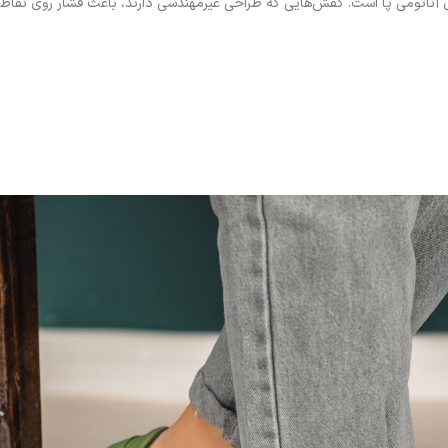
آناتومی پا است. کفش‌هایی که طراحی غیرمهندسی دارند، باعث فشار روی نقاطی 