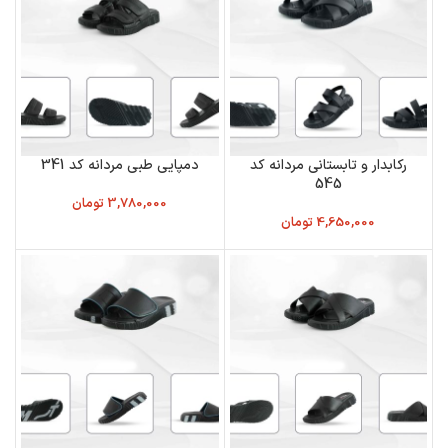
رکابدار و تابستانی مردانه کد
دمپایی طبی مردانه کد 341
545
3,780,000
تومان
4,650,000
تومان