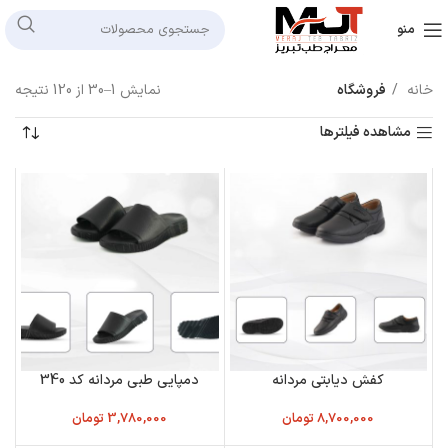
منو
خانه
فروشگاه
نمایش 1–30 از 120 نتیجه
مشاهده فیلترها
کفش دیابتی مردانه
دمپایی طبی مردانه کد 340
8,700,000
تومان
3,780,000
تومان