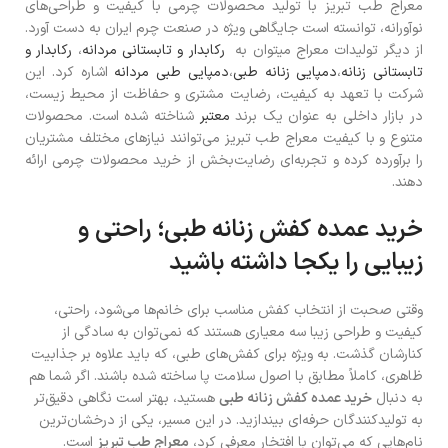
معراج طب تبریز با تولید محصولات چرمی با کیفیت و طراحی‌های
نوآورانه، توانسته است جایگاهی ویژه در صنعت چرم ایران به دست آورد.
از دیگر تولیدات معراج میتوان به
رکابدار و تابستانی مردانه
،
رکابدار و
تابستانی زنانه
،
دمپایی زنانه طبی
،
دمپایی طبی مردانه
اشاره کرد. این
شرکت با تعهد به کیفیت، رضایت مشتری و حفاظت از محیط زیست،
در بازار داخلی به عنوان یک برند
معتبر
شناخته شده است. محصولات
متنوع و با کیفیت معراج طب تبریز می‌توانند نیازهای مختلف مشتریان
را برآورده کرده و تجربه‌ای رضایت‌بخش از خرید محصولات چرمی ارائه
دهند.
خرید عمده کفش زنانه طبی؛ راحتی و
زیبایی را یکجا داشته باشید
وقتی صحبت از انتخاب کفش مناسب برای خانم‌ها می‌شود، راحتی،
کیفیت و طراحی زیبا سه معیاری هستند که نمی‌توان به سادگی از
کنارشان گذشت. به ویژه برای کفش‌های طبی، که باید علاوه بر جذابیت
ظاهری، کاملاً مطابق با اصول سلامت پا ساخته شده باشند. اگر شما هم
به دنبال
خرید عمده کفش زنانه طبی
هستید، بهتر است نگاهی دقیق‌تر
به تولیدکنندگان حرفه‌ای بیندازید. در این مسیر، یکی از درخشان‌ترین
نام‌هایی که می‌توان با افتخار معرفی کرد،
معراج طب تبریز
است.