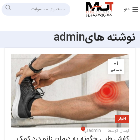
منو
نوشته های
admin
01
دسامبر
اخبار
0
ارسال توسط
admin
کفش طبی چگونه به درمان زانو درد کمک