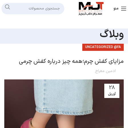
منو
وبلاگ
UNCATEGORIZED @FA
مزایای کفش چرم؛همه چیز درباره کفش چرمی
ادمین معراج
28
آوریل