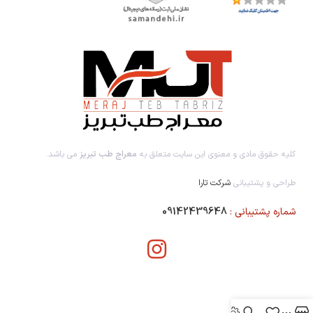
کلیه حقوق مادی و معنوی این سایت متعلق به
معراج طب تبریز
می باشد.
طراحی و پشتیبانی
شرکت تارا
شماره پشتیبانی :
09142439648