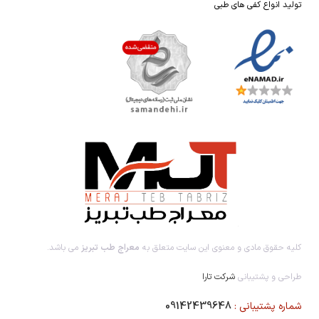
تولید انواع کفی های طبی
کلیه حقوق مادی و معنوی این سایت متعلق به
معراج طب تبریز
می باشد.
طراحی و پشتیبانی
شرکت تارا
شماره پشتیبانی :
09142439648