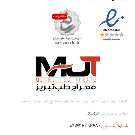
کلیه حقوق مادی و معنوی این سایت متعلق به
معراج طب تبریز
می باشد.
طراحی و پشتیبانی
شرکت تارا
شماره پشتیبانی :
09142439648