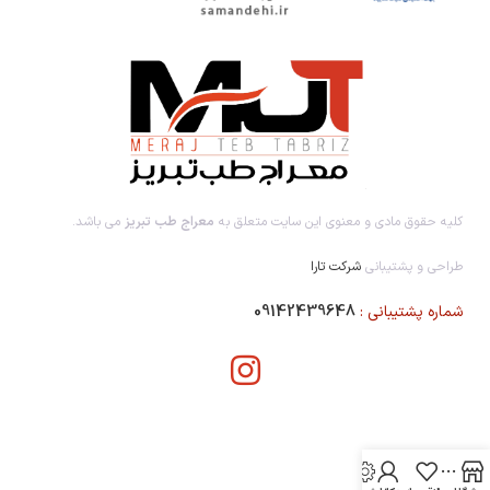
کلیه حقوق مادی و معنوی این سایت متعلق به
معراج طب تبریز
می باشد.
طراحی و پشتیبانی
شرکت تارا
شماره پشتیبانی :
09142439648