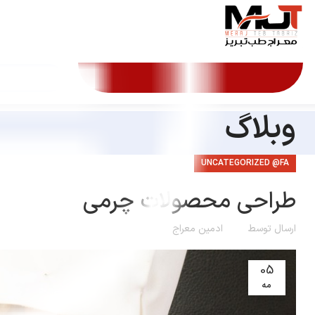
وبلاگ
UNCATEGORIZED @FA
طراحی محصولات چرمی
ارسال توسط
ادمین معراج
05
مه