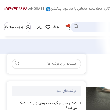
09142439648
گالری
مجله
درباره ما
تماس با ما
دانلود اپلیکیشن
LANGUAGE
دسته
0
بندی
0
تومان
ورود / ثبت نام
کالاها
نوشته‌های تازه
کفش طبی چگونه به درمان زانو درد کمک
می‌کند؟