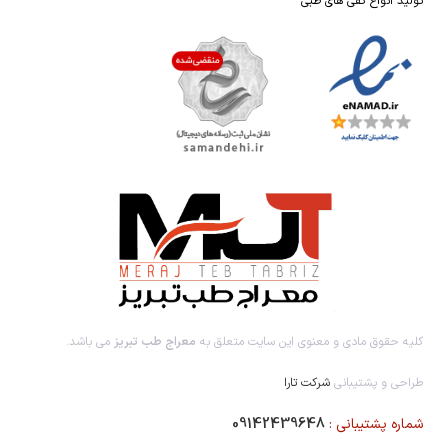
تولید انواع کفی های طبی
کلیه حقوق مادی و معنوی این سایت متعلق به
معراج طب تبریز
می باشد.
طراحی و پشتیبانی
شرکت تارا
شماره پشتیبانی :
09142439648