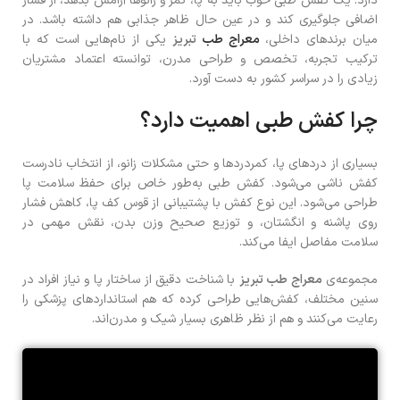
دارد. یک کفش طبی خوب باید به پا، کمر و زانوها آرامش بدهد، از فشار
اضافی جلوگیری کند و در عین حال ظاهر جذابی هم داشته باشد. در
میان برندهای داخلی،
معراج طب
تبریز
یکی از نام‌هایی است که با
ترکیب تجربه، تخصص و طراحی مدرن، توانسته اعتماد مشتریان
زیادی را در سراسر کشور به دست آورد.
چرا کفش طبی اهمیت دارد؟
بسیاری از دردهای پا، کمردردها و حتی مشکلات زانو، از انتخاب نادرست
کفش ناشی می‌شود. کفش طبی به‌طور خاص برای حفظ سلامت پا
طراحی می‌شود. این نوع کفش با پشتیبانی از قوس کف پا، کاهش فشار
روی پاشنه و انگشتان، و توزیع صحیح وزن بدن، نقش مهمی در
سلامت مفاصل ایفا می‌کند.
مجموعه‌ی
معراج طب تبریز
با شناخت دقیق از ساختار پا و نیاز افراد در
سنین مختلف، کفش‌هایی طراحی کرده که هم استانداردهای پزشکی را
رعایت می‌کنند و هم از نظر ظاهری بسیار شیک و مدرن‌اند.