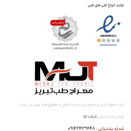
تولید انواع کفی های طبی
کلیه حقوق مادی و معنوی این سایت متعلق به
معراج طب تبریز
می باشد.
طراحی و پشتیبانی
شرکت تارا
شماره پشتیبانی :
09142439648