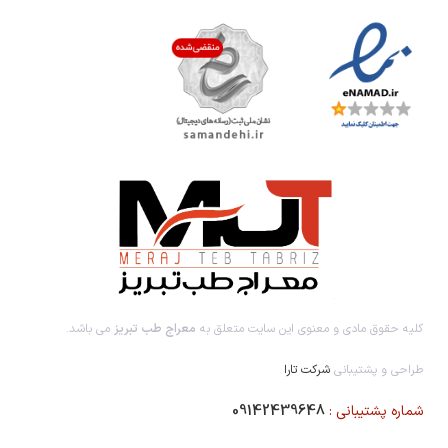
کلیه حقوق مادی و معنوی این سایت متعلق به
معراج طب تبریز
می باشد.
طراحی و پشتیبانی
شرکت تارا
شماره پشتیبانی :
09142439648