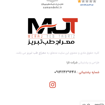
کلیه حقوق مادی و معنوی این سایت متعلق به
معراج طب تبریز
می باشد.
طراحی و پشتیبانی
شرکت تارا
شماره پشتیبانی :
09142439648