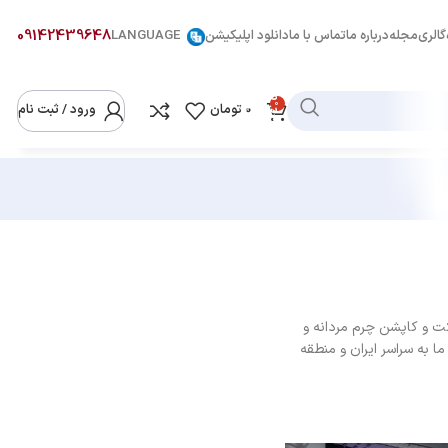
09142439648
گالری
مجله
درباره ما
تماس با ما
دانلود اپلیکیشن
LANGUAGE
دسته
0
بندی
0
تومان
ورود / ثبت نام
کالاها
کت و کاپشن چرم مردانه و
ر ایران دارد و محصولات ما به سراسر ایران و منطقه